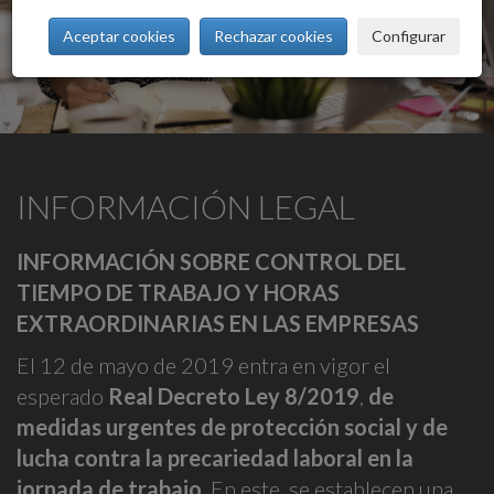
Aceptar cookies
Rechazar cookies
Configurar
INFORMACIÓN LEGAL
INFORMACIÓN SOBRE CONTROL DEL
TIEMPO DE TRABAJO Y HORAS
EXTRAORDINARIAS EN LAS EMPRESAS
El 12 de mayo de 2019 entra en vigor el
esperado
Real Decreto Ley 8/2019
,
de
medidas urgentes de protección social y de
lucha contra la precariedad laboral en la
jornada de trabajo
. En este, se establecen una