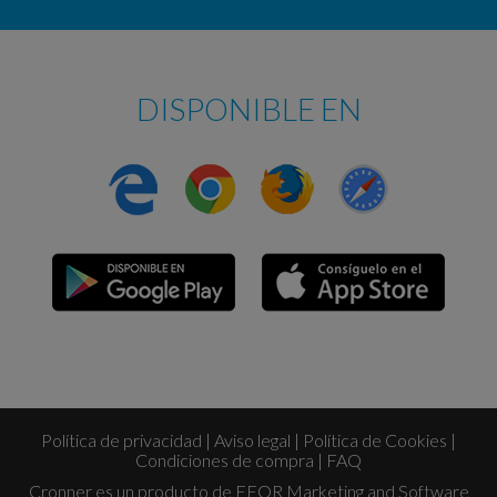
DISPONIBLE EN
Política de privacidad
|
Aviso legal
|
Política de Cookies
|
Condiciones de compra
|
FAQ
Cronner es un producto de
EFOR Marketing and Software